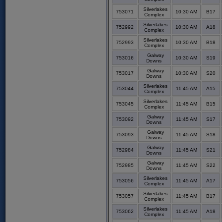
Silverlakes
753071
10:30 AM
B17
Complex
Silverlakes
752992
10:30 AM
A18
Complex
Silverlakes
752993
10:30 AM
B18
Complex
Galway
753016
10:30 AM
S19
Downs
Galway
753017
10:30 AM
S20
Downs
Silverlakes
753044
11:45 AM
A15
Complex
Silverlakes
753045
11:45 AM
B15
Complex
Galway
753092
11:45 AM
S17
Downs
Galway
753093
11:45 AM
S18
Downs
Galway
752984
11:45 AM
S21
Downs
Galway
752985
11:45 AM
S22
Downs
Silverlakes
753056
11:45 AM
A17
Complex
Silverlakes
753057
11:45 AM
B17
Complex
Silverlakes
753062
11:45 AM
A18
Complex