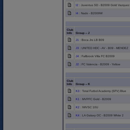
I2
: Juventus SD - B2009 Gold Vazquez
I4
: Nado - B2009W
Club
Info
Group -- J
J1
: Boca Jrs LB B09
J3
: UNITED HDC - AV - B09 - MENDEZ
J4
: Fallbrook Villa FC B2009
J2
: FC Valencia - B2009 - Yellow
Club
Info
Group -- K
K3
: Total Futbol Academy (SFV) Blue
K1
: MVPFC Gold - B2009
K2
: IWVSC 10U
K4
: LA Galaxy OC - B2009 White 2