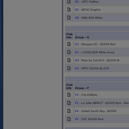
D1
: UIFC Gallitos
D2
: NPSC Knights
D3
: SMU B09 White
Club
Info
Group -- E
E2
: Rangers SC - B2009 Red
E1
: LAGSD B09 White-Avory
E3
: Real So Cal-SCV - B2009 W
E4
: NFFC B2009 BLACK
Club
Info
Group -- F
F3
: CSLO/REAL
F1
: La Jolla IMPACT - B2009 Blue - Bre
F4
: United South Bay - B2009
F2
: CSC B2009 Red