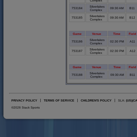
Complex
Silverlakes
753184
09:30 AM
B11
Complex
Silverlakes
753185
09:30 AM
B12
Complex
Game
Venue
Time
Field
Silverlakes
753186
02:30 PM
A11
Complex
Silverlakes
753187
02:30 PM
A12
Complex
Game
Venue
Time
Field
Silverlakes
753188
09:30 AM
B11
Complex
PRIVACY POLICY
TERMS OF SERVICE
CHILDREN'S POLICY
SLA:
(US)
(C
©2026 Stack Sports