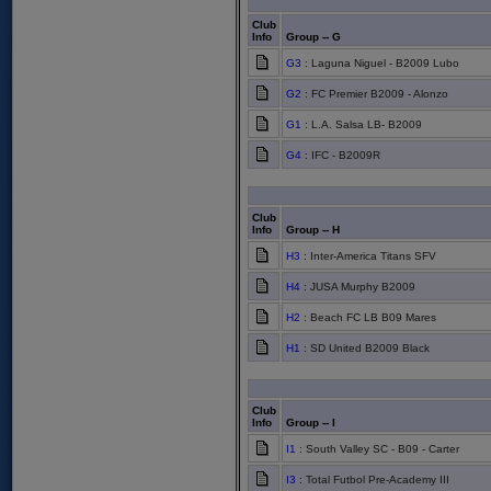
Club
Info
Group -- G
G3
: Laguna Niguel - B2009 Lubo
G2
: FC Premier B2009 - Alonzo
G1
: L.A. Salsa LB- B2009
G4
: IFC - B2009R
Club
Info
Group -- H
H3
: Inter-America Titans SFV
H4
: JUSA Murphy B2009
H2
: Beach FC LB B09 Mares
H1
: SD United B2009 Black
Club
Info
Group -- I
I1
: South Valley SC - B09 - Carter
I3
: Total Futbol Pre-Academy III