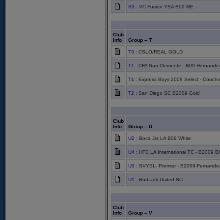
S3
: VC Fusion YSA B09 ME
Club
Info
Group -- T
T3
: CSLO/REAL GOLD
T1
: CFA San Clemente - B09 Hernande
T4
: Express Boys 2009 Select - Couch
T2
: San Diego SC B2009 Gold
Club
Info
Group -- U
U2
: Boca Jrs LA B09 White
U4
: HFC LA International FC - B2009 B
U3
: SVYSL- Premier - B2009-Fernande
U1
: Burbank United SC
Club
Info
Group -- V