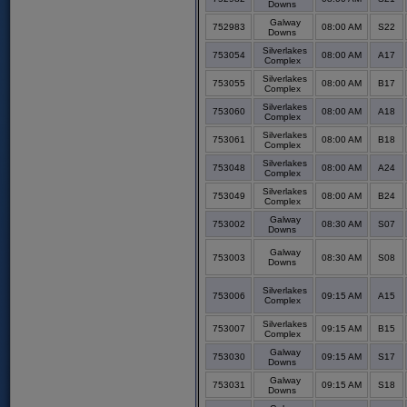
Downs
Galway
752983
08:00 AM
S22
Downs
Silverlakes
753054
08:00 AM
A17
Complex
Silverlakes
753055
08:00 AM
B17
Complex
Silverlakes
753060
08:00 AM
A18
Complex
Silverlakes
753061
08:00 AM
B18
Complex
Silverlakes
753048
08:00 AM
A24
Complex
Silverlakes
753049
08:00 AM
B24
Complex
Galway
753002
08:30 AM
S07
Downs
Galway
753003
08:30 AM
S08
Downs
Silverlakes
753006
09:15 AM
A15
Complex
Silverlakes
753007
09:15 AM
B15
Complex
Galway
753030
09:15 AM
S17
Downs
Galway
753031
09:15 AM
S18
Downs