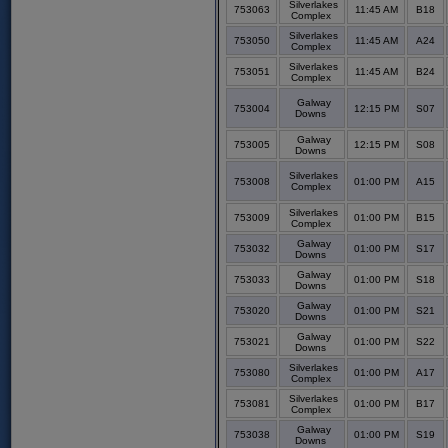
Silverlakes
753063
11:45 AM
B18
Complex
Silverlakes
753050
11:45 AM
A24
Complex
Silverlakes
753051
11:45 AM
B24
Complex
Galway
753004
12:15 PM
S07
Downs
Galway
753005
12:15 PM
S08
Downs
Silverlakes
753008
01:00 PM
A15
Complex
Silverlakes
753009
01:00 PM
B15
Complex
Galway
753032
01:00 PM
S17
Downs
Galway
753033
01:00 PM
S18
Downs
Galway
753020
01:00 PM
S21
Downs
Galway
753021
01:00 PM
S22
Downs
Silverlakes
753080
01:00 PM
A17
Complex
Silverlakes
753081
01:00 PM
B17
Complex
Galway
753038
01:00 PM
S19
Downs