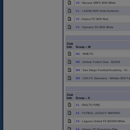
V4
: Necaxa SBFC B09 White
V1
: LAGSD B09 Gold-Gutierrez
V2
: Aztecs FC B09 Red
V3
: Xplosion SC B09 White
Club
Info
Group -- W
W1
: NHB FC
W2
: Athletic Futbol Club - B2009
W4
: San Diego Football Academy - 01 
W3
: CDA FC Slammers - Whittier B09 Fa
Club
Info
Group -- X
X1
: RIALTO FIRE
X2
: FUTBOL LEGACY IMPERIO
X3
: Laguna United FC-B2009-White
X4
: Atlante SD Barcelona Elite