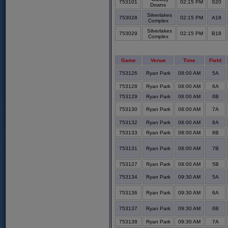
753101
02:15 PM
S20
Downs
Silverlakes
753028
02:15 PM
A18
Complex
Silverlakes
753029
02:15 PM
B18
Complex
Game
Venue
Time
Field
753126
Ryan Park
08:00 AM
5A
753128
Ryan Park
08:00 AM
6A
753129
Ryan Park
08:00 AM
6B
753130
Ryan Park
08:00 AM
7A
753132
Ryan Park
08:00 AM
8A
753133
Ryan Park
08:00 AM
8B
753131
Ryan Park
08:00 AM
7B
753127
Ryan Park
08:00 AM
5B
753134
Ryan Park
09:30 AM
5A
753136
Ryan Park
09:30 AM
6A
753137
Ryan Park
09:30 AM
6B
753138
Ryan Park
09:30 AM
7A