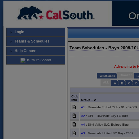
Login
Teams & Schedules
Team Schedules - Boys 2009/10
Help Center
Advancing to 
Bracket
WildCards
L
ALL
A
B
C
D
Club
Info
Group -- A
A1
: Riverside Futbol Club - 01 - B2009
A2
: CPL - Riverside City FC B09
A4
: Simi Valley S.C. Eclipse Blue
A3
: Temecula United SC Boys 2009