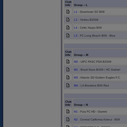
Club
Info
Group -- L
L1
: Downtown SC B09
L2
: Yerkes B2009
L4
: Celtic Harps B09
L3
: FC Long Beach B09 - Blue
Club
Info
Group -- M
M2
: UIFC FASC PDA B2009
M1
: Brazil Stars BU09 / HC Gabriel
M3
: Atlante SD Golden Eagles F.C.
M4
: LA Breakers B09 Red
Club
Info
Group -- N
N1
: Fury FC HD - Garrett
N2
: Central California Aztecs - B09