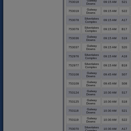
Galway
753018
09:15 AM
S21
Downs
Galway
753019
09:15 AM
S22
Downs
Silverlakes
753078
09:15 AM
A17
Complex
Silverlakes
753079
09:15 AM
B17
Complex
Galway
753036
09:15 AM
S19
Downs
Galway
753037
09:15 AM
S20
Downs
Silverlakes
752976
09:15 AM
A18
Complex
Silverlakes
752977
09:15 AM
B18
Complex
Galway
753108
09:45 AM
S07
Downs
Galway
753109
09:45 AM
S08
Downs
Galway
753124
10:30 AM
S17
Downs
Galway
753125
10:30 AM
S18
Downs
Galway
753118
10:30 AM
S21
Downs
Galway
753119
10:30 AM
S22
Downs
Silverlakes
753070
10:30 AM
A17
Complex