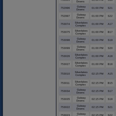
Downs
Galway
752996
01:00 PM
S21
Downs
Galway
752997
01:00 PM
S22
Downs
Silverlakes
753074
01:00 PM
A17
Complex
Silverlakes
753075
01:00 PM
B17
Complex
Galway
753098
01:00 PM
S19
Downs
Galway
753099
01:00 PM
S20
Downs
Silverlakes
753026
01:00 PM
A18
Complex
Silverlakes
753027
01:00 PM
B18
Complex
Silverlakes
753010
02:15 PM
A15
Complex
Silverlakes
753011
02:15 PM
B15
Complex
Galway
753034
02:15 PM
S17
Downs
Galway
753035
02:15 PM
S18
Downs
Galway
753022
02:15 PM
S21
Downs
Galway
753023
02:15 PM
S22