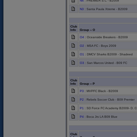
N4
: PREMIER S.C - B2009
N3
: Santa Paula Xtreme - B2009
Club
Info
Group -- O
O4
: Oceanside Breakers - B2009
O2
: MSA FC - Boys 2009
O1
: DMCV Sharks B2009 - Shadeed
O3
: San Marcos United - B09 FC
Club
Info
Group -- P
P3
: MVPFC Black - B2009
P2
: Rebels Soccer Club - B09 Premier
P1
: SD Force FC Academy B2009- D. Cu
P4
: Boca Jrs LA B09 Blue
Club