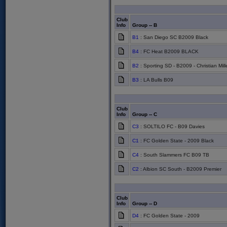
Club
Info
Group -- B
B1
: San Diego SC B2009 Black
B4
: FC Heat B2009 BLACK
B2
: Sporting SD - B2009 - Christian Mill
B3
: LA Bulls B09
Club
Info
Group -- C
C3
: SOLTILO FC - B09 Davies
C1
: FC Golden State - 2009 Black
C4
: South Slammers FC B09 TB
C2
: Albion SC South - B2009 Premier
Club
Info
Group -- D
D4
: FC Golden State - 2009