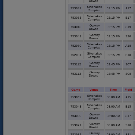
Downs
Silverlakes
753082
02:15 PM
A17
Complex
Silverlakes
753083
02:15 PM
B17
Complex
Galway
753040
02:15 PM
S19
Downs
Galway
753041
02:15 PM
S20
Downs
Silverlakes
752980
02:15 PM
A18
Complex
Silverlakes
752981
02:15 PM
B18
Complex
Galway
753112
02:45 PM
S07
Downs
Galway
753113
02:45 PM
S08
Downs
Game
Venue
Time
Field
Silverlakes
753042
08:00 AM
A15
Complex
Silverlakes
753043
08:00 AM
B15
Complex
Galway
753090
08:00 AM
S17
Downs
Galway
753091
08:00 AM
S18
Downs
Galway
752982
08:00 AM
S21