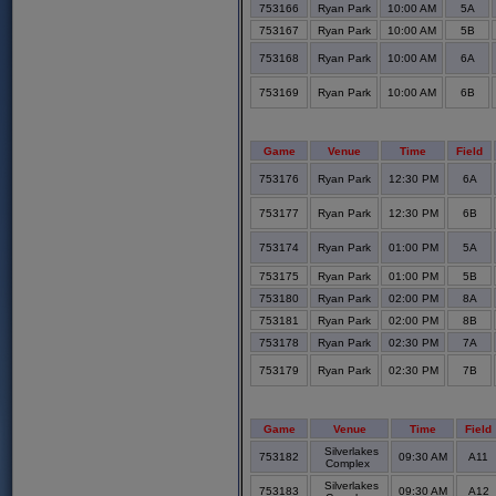
753166
Ryan Park
10:00 AM
5A
753167
Ryan Park
10:00 AM
5B
753168
Ryan Park
10:00 AM
6A
753169
Ryan Park
10:00 AM
6B
Game
Venue
Time
Field
753176
Ryan Park
12:30 PM
6A
753177
Ryan Park
12:30 PM
6B
753174
Ryan Park
01:00 PM
5A
753175
Ryan Park
01:00 PM
5B
753180
Ryan Park
02:00 PM
8A
753181
Ryan Park
02:00 PM
8B
753178
Ryan Park
02:30 PM
7A
753179
Ryan Park
02:30 PM
7B
Game
Venue
Time
Field
Silverlakes
753182
09:30 AM
A11
Complex
Silverlakes
753183
09:30 AM
A12