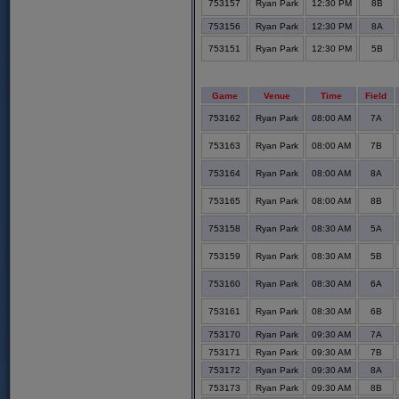
753157
Ryan Park
12:30 PM
8B
753156
Ryan Park
12:30 PM
8A
753151
Ryan Park
12:30 PM
5B
Game
Venue
Time
Field
753162
Ryan Park
08:00 AM
7A
753163
Ryan Park
08:00 AM
7B
753164
Ryan Park
08:00 AM
8A
753165
Ryan Park
08:00 AM
8B
753158
Ryan Park
08:30 AM
5A
753159
Ryan Park
08:30 AM
5B
753160
Ryan Park
08:30 AM
6A
753161
Ryan Park
08:30 AM
6B
753170
Ryan Park
09:30 AM
7A
753171
Ryan Park
09:30 AM
7B
753172
Ryan Park
09:30 AM
8A
753173
Ryan Park
09:30 AM
8B