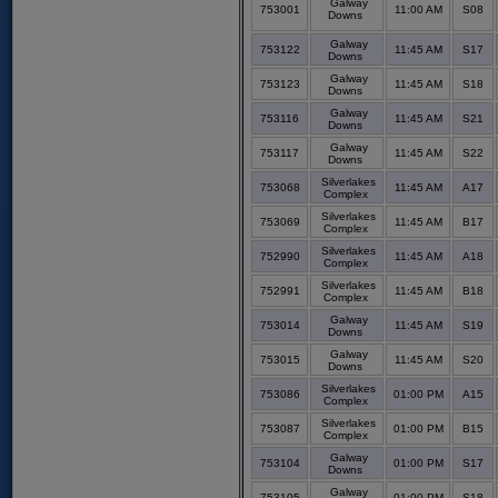
Galway
753001
11:00 AM
S08
Downs
Galway
753122
11:45 AM
S17
Downs
Galway
753123
11:45 AM
S18
Downs
Galway
753116
11:45 AM
S21
Downs
Galway
753117
11:45 AM
S22
Downs
Silverlakes
753068
11:45 AM
A17
Complex
Silverlakes
753069
11:45 AM
B17
Complex
Silverlakes
752990
11:45 AM
A18
Complex
Silverlakes
752991
11:45 AM
B18
Complex
Galway
753014
11:45 AM
S19
Downs
Galway
753015
11:45 AM
S20
Downs
Silverlakes
753086
01:00 PM
A15
Complex
Silverlakes
753087
01:00 PM
B15
Complex
Galway
753104
01:00 PM
S17
Downs
Galway
753105
01:00 PM
S18