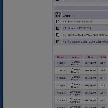
Club
Info
Group -- Y
Y2
: Inter-America Toros F C
Y4
: Spartans F.C B2009
Y3
: SD Real Madrid White B2009 (Cham
Y1
: FC Golden State - 2009 East White
Game
Venue
Time
Field
Galway
753120
08:00 AM
S17
Downs
Galway
753121
08:00 AM
S18
Downs
Galway
753114
08:00 AM
S21
Downs
Galway
753115
08:00 AM
S22
Downs
Silverlakes
753066
08:00 AM
A17
Complex
Silverlakes
753067
08:00 AM
B17
Complex
Silverlakes
752988
08:00 AM
A18