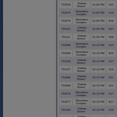
Galway
753039
01:00 PM
S20
Downs
Silverlakes
752978
01:00 PM
A18
Complex
Silverlakes
752979
01:00 PM
B18
Complex
Galway
753110
01:30 PM
S07
Downs
Galway
753111
01:30 PM
S08
Downs
Silverlakes
753088
02:15 PM
A15
Complex
Silverlakes
753089
02:15 PM
B15
Complex
Galway
753106
02:15 PM
S17
Downs
Galway
753107
02:15 PM
S18
Downs
Galway
752998
02:15 PM
S21
Downs
Galway
752999
02:15 PM
S22
Downs
Silverlakes
753076
02:15 PM
A17
Complex
Silverlakes
753077
02:15 PM
B17
Complex
Galway
753100
02:15 PM
S19
Downs
Galway