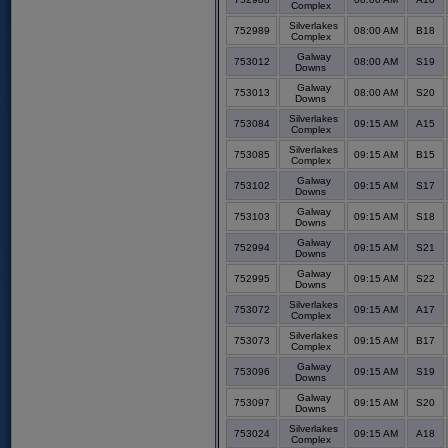
Complex
Silverlakes
752989
08:00 AM
B18
Complex
Galway
753012
08:00 AM
S19
Downs
Galway
753013
08:00 AM
S20
Downs
Silverlakes
753084
09:15 AM
A15
Complex
Silverlakes
753085
09:15 AM
B15
Complex
Galway
753102
09:15 AM
S17
Downs
Galway
753103
09:15 AM
S18
Downs
Galway
752994
09:15 AM
S21
Downs
Galway
752995
09:15 AM
S22
Downs
Silverlakes
753072
09:15 AM
A17
Complex
Silverlakes
753073
09:15 AM
B17
Complex
Galway
753096
09:15 AM
S19
Downs
Galway
753097
09:15 AM
S20
Downs
Silverlakes
753024
09:15 AM
A18
Complex