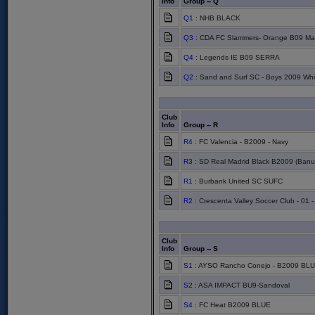
Info
Group -- Q
Q1
: NHB BLACK
Q3
: CDA FC Slammers- Orange B09 Ma
Q4
: Legends IE B09 SERRA
Q2
: Sand and Surf SC - Boys 2009 Whi
Club
Info
Group -- R
R4
: FC Valencia - B2009 - Navy
R3
: SD Real Madrid Black B2009 (Banu
R1
: Burbank United SC SUFC
R2
: Crescenta Valley Soccer Club - 01 
Club
Info
Group -- S
S1
: AYSO Rancho Conejo - B2009 BL
S2
: ASA IMPACT BU9-Sandoval
S4
: FC Heat B2009 BLUE